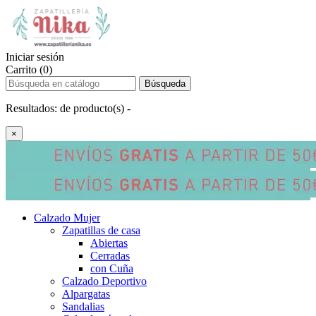
Iniciar sesión
Carrito (0)
Búsqueda
Resultados:
de
producto(s) -
×
Calzado Mujer
Zapatillas de casa
Abiertas
Cerradas
con Cuña
Calzado Deportivo
Alpargatas
Sandalias