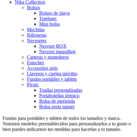
Nika Collection
Bolsos
Bolsos de playa
Totebags
Mini bolso
Mochilas
Riñoneras
Neceseres
Neceser BOX
Neceser maquillaje
Carteras y monederos
Estuches
Accesorios pelo
Llaveros y cuelga móviles
Fundas portátiles y tablets
Picnic
Toallas personalizadas
Portabotellas térmico
Bolsa de merienda
Bolsa porta tupper
Fundas para portátiles y tablets de todos los tamaños y marca.
Tenemos modelos preestablecidos para personalizarlos a tu gusto o
bien puedes indicarnos tus medidas para hacerlas a tu tamaño.