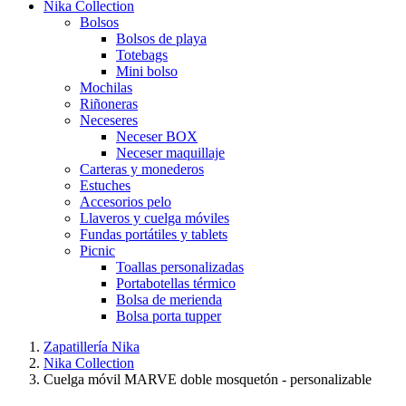
Nika Collection
Bolsos
Bolsos de playa
Totebags
Mini bolso
Mochilas
Riñoneras
Neceseres
Neceser BOX
Neceser maquillaje
Carteras y monederos
Estuches
Accesorios pelo
Llaveros y cuelga móviles
Fundas portátiles y tablets
Picnic
Toallas personalizadas
Portabotellas térmico
Bolsa de merienda
Bolsa porta tupper
Zapatillería Nika
Nika Collection
Cuelga móvil MARVE doble mosquetón - personalizable