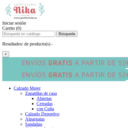
Iniciar sesión
Carrito (0)
Búsqueda
Resultados:
de
producto(s) -
×
Calzado Mujer
Zapatillas de casa
Abiertas
Cerradas
con Cuña
Calzado Deportivo
Alpargatas
Sandalias