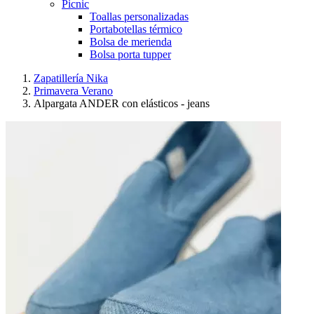
Picnic
Toallas personalizadas
Portabotellas térmico
Bolsa de merienda
Bolsa porta tupper
Zapatillería Nika
Primavera Verano
Alpargata ANDER con elásticos - jeans