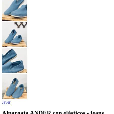
Javer
Alpargata ANDER con elásticos - jeans