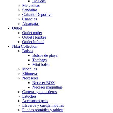
De Bota
Merceditas
Sandalias
Calzado Deportivo
Chanclas
Alpargatas
Outlet
Outlet mujer
Outlet Hombre
Outlet Infantil
Nika Collection
Bolsos
Bolsos de playa
Totebags
Mini bolso
Mochilas
Riñoneras
Neceseres
Neceser BOX
Neceser maquillaje
Carteras y monederos
Estuches
Accesorios pelo
Llaveros y cuelga móviles
Fundas portátiles y tablets