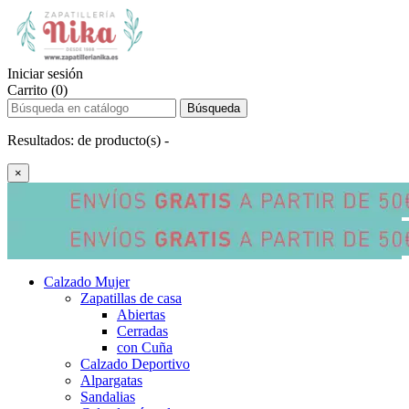
Iniciar sesión
Carrito (0)
Búsqueda
Resultados:
de
producto(s) -
×
Calzado Mujer
Zapatillas de casa
Abiertas
Cerradas
con Cuña
Calzado Deportivo
Alpargatas
Sandalias