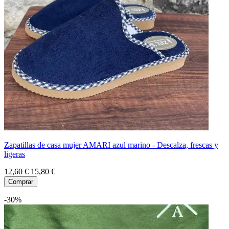
Zapatillas de casa mujer AMARI azul marino - Descalza, frescas y
ligeras
12,60 €
15,80 €
Comprar
-30%