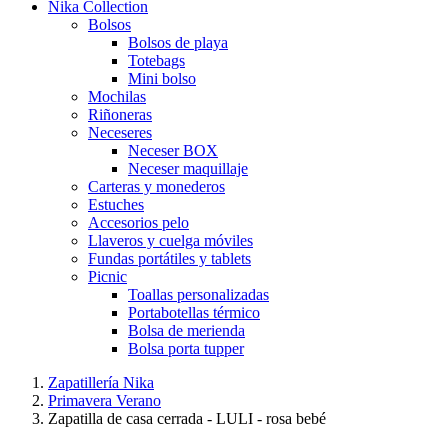
Nika Collection
Bolsos
Bolsos de playa
Totebags
Mini bolso
Mochilas
Riñoneras
Neceseres
Neceser BOX
Neceser maquillaje
Carteras y monederos
Estuches
Accesorios pelo
Llaveros y cuelga móviles
Fundas portátiles y tablets
Picnic
Toallas personalizadas
Portabotellas térmico
Bolsa de merienda
Bolsa porta tupper
Zapatillería Nika
Primavera Verano
Zapatilla de casa cerrada - LULI - rosa bebé